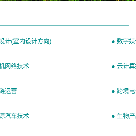
术设计(室内设计方向)
● 数字
算机网络技术
● 云计
应链运营
● 跨境
能源汽车技术
● 生物