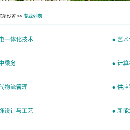
院系设置
>>
专业列表
机电一体化技术
● 艺
空中乘务
● 计
现代物流管理
● 供
首饰设计与工艺
● 新