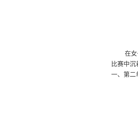
在女
比赛中沉
一、第二