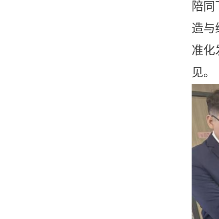
陪同
造与
准化
见。