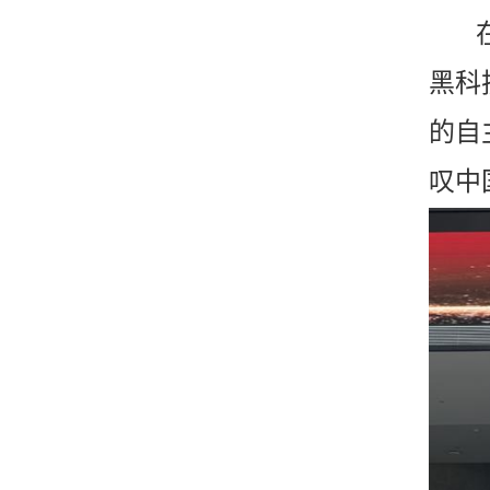
黑科
的自
叹中