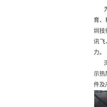
育、
圳技
讯飞
力。
示热
件及